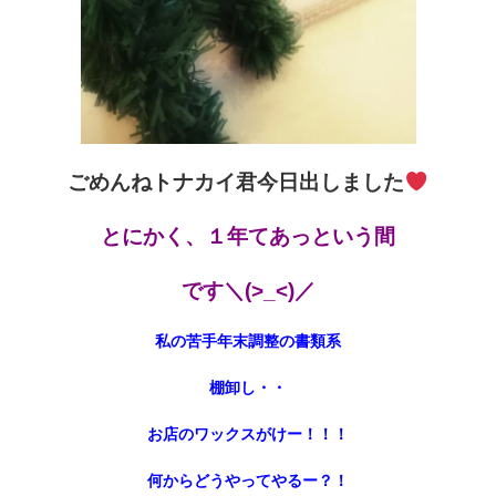
ごめんねトナカイ君今日出しました
とにかく、１年てあっという間
です＼(>_<)／
私の苦手年末調整の書類系
棚卸し・・
お店のワックスがけー！！！
何からどうやってやるー？！