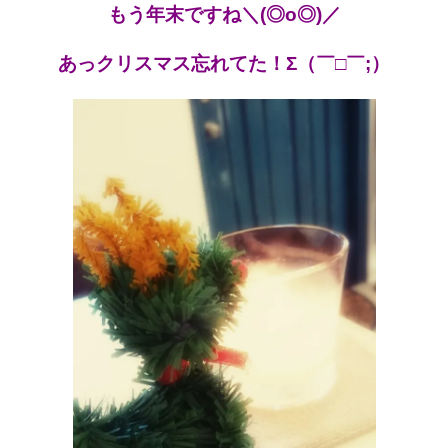
もう年末ですね＼(◎o◎)／
あっクリスマス忘れてた！Σ（￣□￣;）