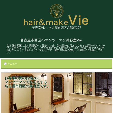
美容室Vie：名古屋市西区八筋町107
名古屋市西区のマンツーマン美容室Vie
名古屋市西区の上小田井駅から徒歩１０分、髪の悩みに応えてくれると評判のマンツー
マン美容室Ｖｉｅ(ｳﾞｨｰ)です。名古屋市の他にも清須市や一宮市、春日井市や北名古屋
市などからもご来店いただいております。髪でお悩みの際は、お気軽にご相談くださ
い。
メニュー
お客様の髪のお悩みに、
マンツーマンでお応えする
名古屋市西区の美容室です。