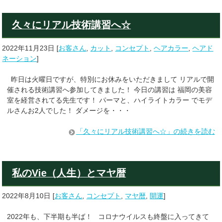
久々にリアル技術講習へ☆
2022年11月23日
[
お客さん
,
カット
,
コンセプト
,
ヘアカラー
,
ヘアド
ネーション
]
昨日は火曜日ですが、特別にお休みをいただきまして リアルで開
催される技術講習へ参加してきました！ 今日の講習は 福岡の美容
室を経営されてる先生です！ パーマと、ハイライトカラー でモデ
ルさんお2人でした！ ダメージを・・・
「久々にリアル技術講習へ☆」の続きを読む
私のVie（人生）とマヤ暦
2022年8月10日
[
お客さん
,
コンセプト
,
マヤ暦
,
開運
]
2022年も、下半期も半ば！ コロナウイルスも終盤に入ってきて