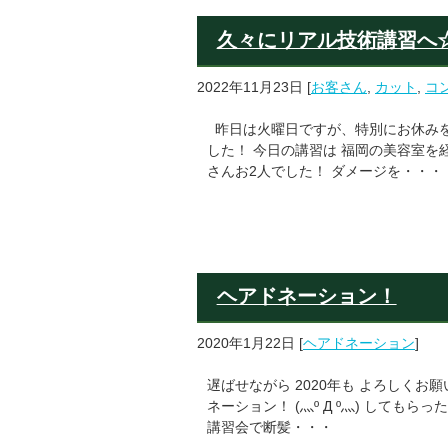
久々にリアル技術講習へ
2022年11月23日
[
お客さん
,
カット
,
コ
昨日は火曜日ですが、特別にお休みを
した！ 今日の講習は 福岡の美容室を
さんお2人でした！ ダメージを・・・
ヘアドネーション！
2020年1月22日
[
ヘアドネーション
]
遅ばせながら 2020年も よろしくお
ネーション！ (灬º Д º灬) しても
講習会で断髪・・・