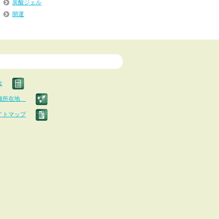
炭酸ジェル
開運
金
舗所在地
イトマップ