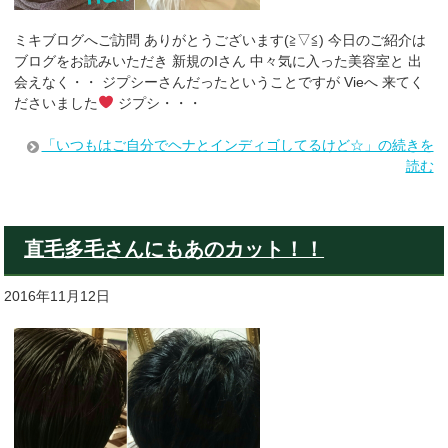
ミキブログへご訪問 ありがとうございます(≧▽≦) 今日のご紹介は
ブログをお読みいただき 新規のIさん 中々気に入った美容室と 出
会えなく・・ ジプシーさんだったということですが Vieへ 来てく
ださいました
ジプシ・・・
「いつもはご自分でヘナとインディゴしてるけど☆」の続きを
読む
直毛多毛さんにもあのカット！！
2016年11月12日