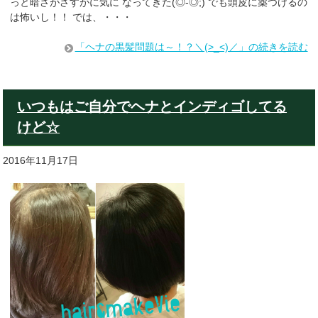
っと暗さがさすがに気に なってきた(◎-◎;) でも頭皮に薬つけるの
は怖いし！！ では、・・・
「ヘナの黒髪問題は～！？＼(>_<)／」の続きを読む
いつもはご自分でヘナとインディゴしてる
けど☆
2016年11月17日