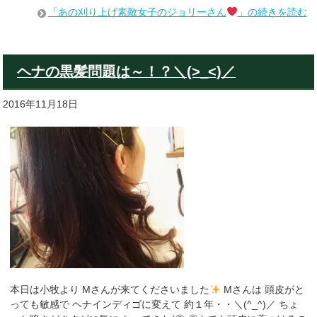
「あの刈り上げ素敵女子のジョリーさん
」の続きを読む
ヘナの黒髪問題は～！？＼(>_<)／
2016年11月18日
本日は小牧より Mさんが来てくださいました
Mさんは 頭皮がと
っても敏感で ヘナインディゴに変えて 約１年・・＼(^_^)／ ちょ