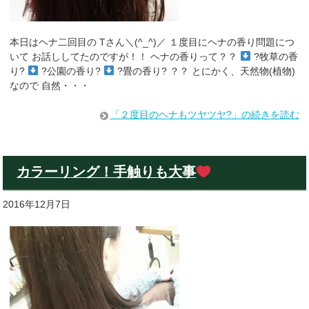
本日はヘナ二回目の Tさん＼(^_^)／ １度目にヘナの香り問題につ
いて お話ししてたのですが！！ ヘナの香りって？？
?牧草の香
り?
?公園の香り?
?畳の香り? ？？ とにかく、天然物(植物)
なので 自然・・・
「２度目のヘナもツヤツヤ?」の続きを読む
カラーリング！手触りも大事
2016年12月7日