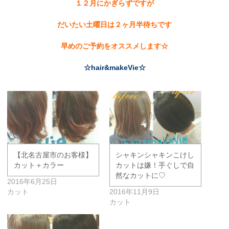
１２月にかぎらずですが
だいたい土曜日は２ヶ月半待ちです
早めのご予約をオススメします☆
☆hair&makeVie☆
【北名古屋市のお客様】
シャキンシャキンこけし
カット＋カラー
カットは嫌！手ぐしで自
然なカットに♡
2016年6月25日
カット
2016年11月9日
カット