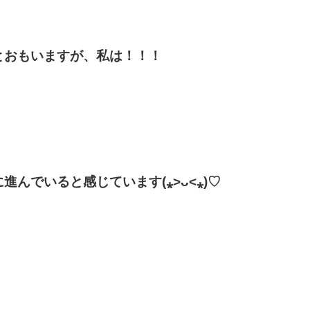
とおもいますが、
私は！！！
に進んでいると
感じています(⁎˃ᴗ˂⁎)♡