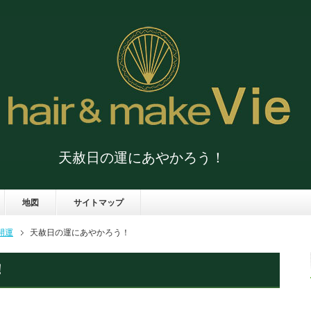
天赦日の運にあやかろう！
地図
サイトマップ
開運
天赦日の運にあやかろう！
！