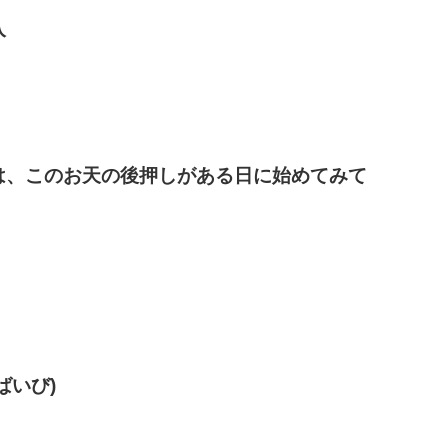
入
は、この
お天の後押しがある日に始めてみて
ばいび)
！