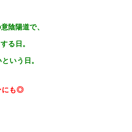
の意陰陽道で、
とする日。
いという日。
ン
にも◎