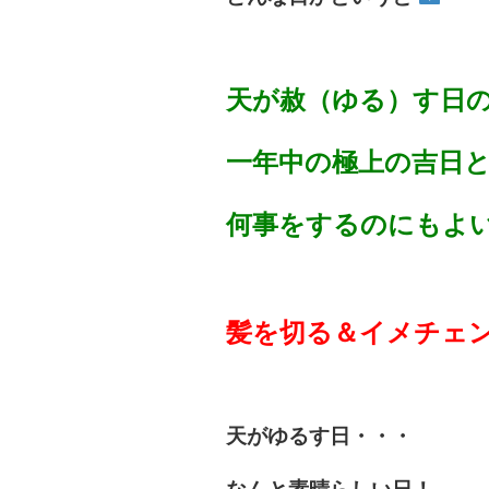
天が赦（ゆる）す日
一年中の極上の吉日
何事をするのにもよ
髪を切る＆
イメチェ
天がゆるす日・・・