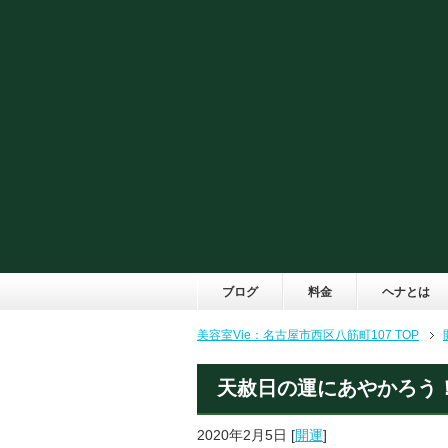
ブログ
料金
ヘナとは
美容室Vie：名古屋市西区八筋町107 TOP
天赦日の運にあやかろう
2020年2月5日
[
開運
]