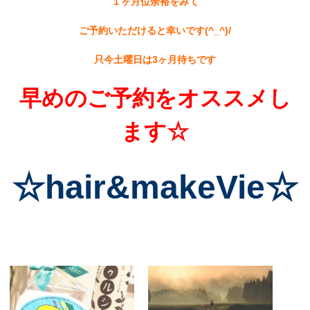
１ヶ月位余裕をみて
ご予約いただけると幸いです(^_^)/
只今土曜日は3ヶ月待ちです
早めのご予約をオススメし
ます☆
☆hair&makeVie☆