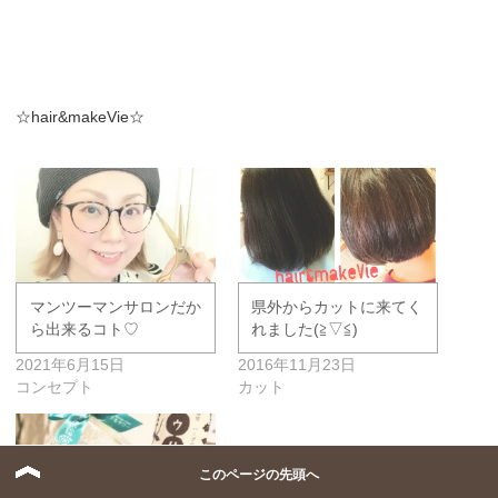
☆hair&makeVie☆
マンツーマンサロンだか
県外からカットに来てく
ら出来るコト♡
れました(≧▽≦)
2021年6月15日
2016年11月23日
コンセプト
カット
このページの先頭へ